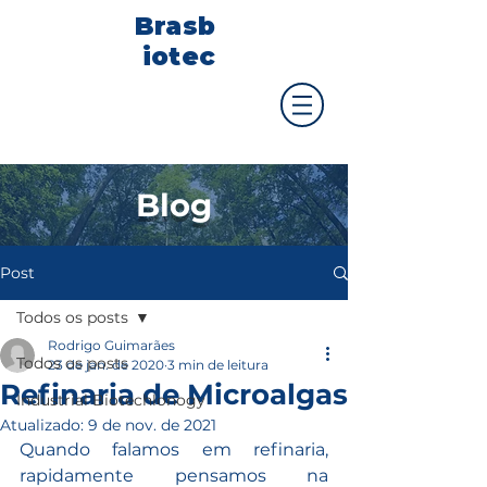
Brasb
iotec
Blog
Post
Todos os posts
Rodrigo Guimarães
Todos os posts
23 de jan. de 2020
3 min de leitura
Refinaria de Microalgas
Industrial Biotechlonogy
Atualizado:
9 de nov. de 2021
Quando falamos em refinaria, 
rapidamente pensamos na 