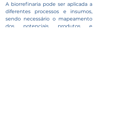
A biorrefinaria pode ser aplicada a 
diferentes processos e insumos, 
sendo necessário o mapeamento 
dos potenciais produtos e 
processos de extração para validar 
se existe ou não uma viabilidade 
técnica e econômico-financeira no 
processo.
Tags:
Microalgas
biorrefinaria
Ver tudo
Posts recentes